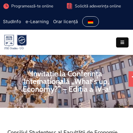
Programează-te online
Solicită adeverința online
StudInfo
e-Learning
Orar licență
Fakultät
Einschreibungen
Studienprogramme
Studenten
Invitație la Conferința
Forschung
Internațională „What’s up,
Economy?” – Ediția a IV-a!
International
Außerschulische
Aktivitäten
Partnerschaften
Consiliul Studențesc al Facultății de Economie