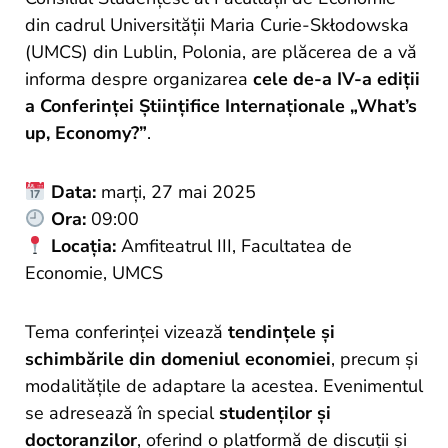
und
din cadrul Universității Maria Curie-Skłodowska
Projekte
(UMCS) din Lublin, Polonia, are plăcerea de a vă
informa despre organizarea
cele de-a IV-a ediții
a Conferinței Științifice Internaționale „What’s
up, Economy?”
.
Data:
marți, 27 mai 2025
Ora:
09:00
Locația:
Amfiteatrul III, Facultatea de
Economie, UMCS
Tema conferinței vizează
tendințele și
schimbările din domeniul economiei
, precum și
modalitățile de adaptare la acestea. Evenimentul
se adresează în special
studenților și
doctoranzilor
, oferind o platformă de discuții și