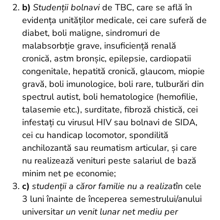
b)
Studenții bolnavi
de TBC, care se află în
evidența unităților medicale, cei care suferă de
diabet, boli maligne, sindromuri de
malabsorbție grave, insuficiență renală
cronică, astm bronșic, epilepsie, cardiopatii
congenitale, hepatită cronică, glaucom, miopie
gravă, boli imunologice, boli rare, tulburări din
spectrul autist, boli hematologice (hemofilie,
talasemie etc.), surditate, fibroză chistică, cei
infestați cu virusul HIV sau bolnavi de SIDA,
cei cu handicap locomotor, spondilită
anchilozantă sau reumatism articular, și care
nu realizează venituri peste salariul de bază
minim net pe economie;
c)
studenții a căror familie nu a realizat
în cele
3 luni înainte de începerea semestrului/anului
universitar
un venit lunar net mediu per