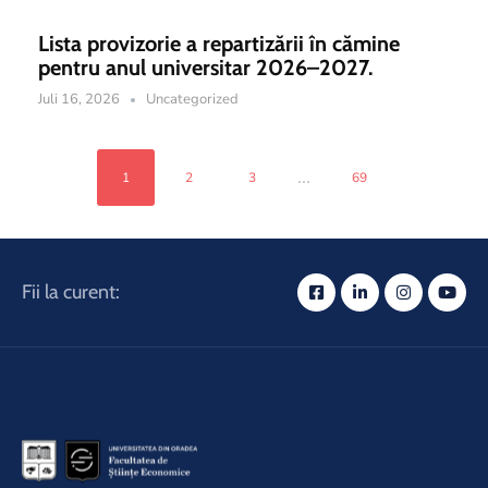
Lista provizorie a repartizării în cămine
pentru anul universitar 2026–2027.
Juli 16, 2026
Uncategorized
...
1
2
3
69
Fii la curent: